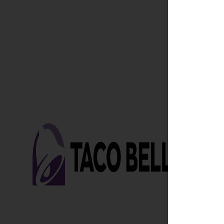
Conóce
T&C Promo
Términos y
Política de 