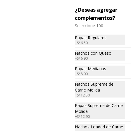
¿Deseas agregar
complementos?
Seleccione 100
Papas Regulares
+
S/ 6.50
Nachos con Queso
+
S/ 6.90
Papas Medianas
+
S/ 8.00
nos
Redes sociales
Nachos Supreme de
ciones
Instagram
Carne Molida
+
S/ 12.50
 condiciones
Facebook
privacidad
Papas Supreme de Carne
Política de
Molida
+
S/ 12.90
Haga clic en Ac
Nachos Loaded de Carne
este sitio, publ