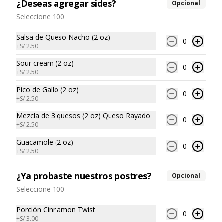
¿Deseas agregar sides?
Opcional
Seleccione 100
Abrir menu de navegación
Logi
Salsa de Queso Nacho (2 oz)
0
¿Dónde quieres pedir?
+
S/ 2.50
Sour cream (2 oz)
0
+
S/ 2.50
Pico de Gallo (2 oz)
0
+
S/ 2.50
Mezcla de 3 quesos (2 oz) Queso Rayado
0
No hay productos en el menú
+
S/ 2.50
Guacamole (2 oz)
0
+
S/ 2.50
¿Ya probaste nuestros postres?
Opcional
Seleccione 100
Porción Cinnamon Twist
0
+
S/ 3.00