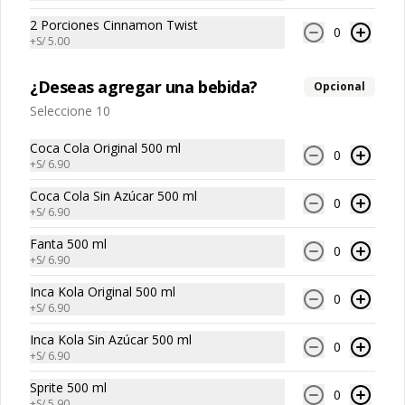
2 Porciones Cinnamon Twist
0
+
S/ 5.00
Conócenos
¿Deseas agregar una bebida?
Opcional
T&C Promociones
Seleccione 10
Términos y condiciones
Coca Cola Original 500 ml
0
Política de privacidad
+
S/ 6.90
Redes sociales
Coca Cola Sin Azúcar 500 ml
0
+
S/ 6.90
Instagram
Fanta 500 ml
0
+
S/ 6.90
Facebook
Inca Kola Original 500 ml
0
Mi cuenta
+
S/ 6.90
Inca Kola Sin Azúcar 500 ml
0
Pedir
+
S/ 6.90
Iniciar sesión
Política de Cookies
Sprite 500 ml
0
+
S/ 5.90