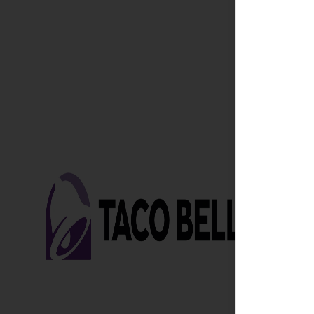
Conóce
T&C Promo
Términos y
Política de 