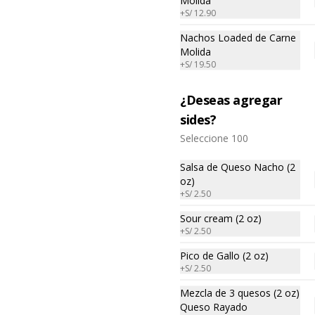
Molida
+
S/ 12.90
Nachos Loaded de Carne
Molida
+
S/ 19.50
¿Deseas agregar
sides?
Seleccione 100
Salsa de Queso Nacho (2
nos
Redes sociales
oz)
+
S/ 2.50
ciones
Instagram
Sour cream (2 oz)
+
S/ 2.50
 condiciones
Facebook
privacidad
Pico de Gallo (2 oz)
Política de
+
S/ 2.50
Mezcla de 3 quesos (2 oz)
Haga clic en Ac
Queso Rayado
este sitio, publ