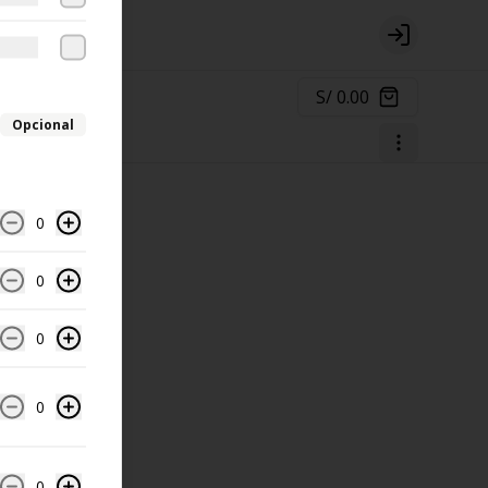
Login
S/ 0.00
Opcional
0
0
0
0
0