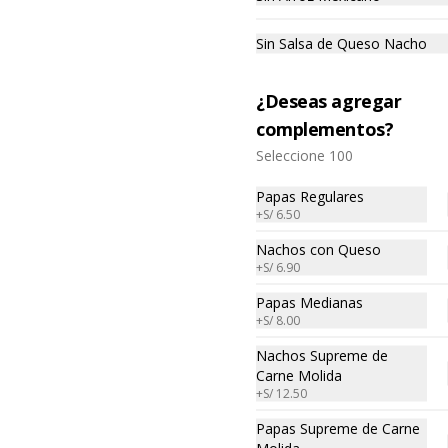
Sin Salsa de Queso Nacho
¿Deseas agregar
complementos?
Seleccione 100
Papas Regulares
+
S/ 6.50
No hay productos en el menú
Nachos con Queso
+
S/ 6.90
Papas Medianas
+
S/ 8.00
Nachos Supreme de
Carne Molida
+
S/ 12.50
Papas Supreme de Carne