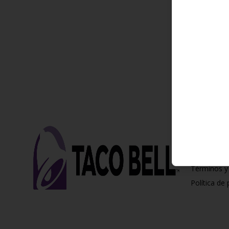
Conóce
T&C Promo
Términos y
Política de 