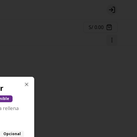
Login
S/ 0.00
r
Close
nible
a rellena
Opcional