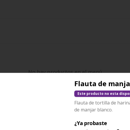
No hay productos en el menú
Flauta de manja
Este producto no esta dispo
Flauta de tortilla de harin
de manjar blanco.
¿Ya probaste