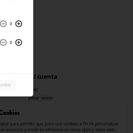
0
0
Mi cuenta
onible
Pedir
Iniciar sesión
 Cookies
eptar para permitir que Justo use cookies a fin de personalizar
icar anuncios y medir su eficiencia en otras apps y sitios web,