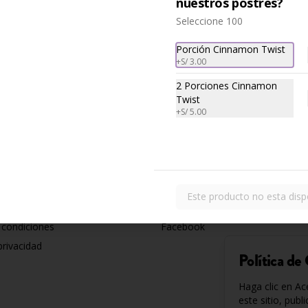
nuestros postres?
Seleccione 100
Porción Cinnamon Twist
+
S/ 3.00
2 Porciones Cinnamon
Twist
+
S/ 5.00
nos
Redes sociales
Este producto no esta disp
ciones
Instagram
 condiciones
Facebook
privacidad
Política de
Haga clic en Ac
este sitio, publ